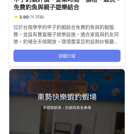
免費釣魚與親子遊樂結合
★
3.90
(74 評論)
位於台南學甲的甲子釣蝦結合免費釣魚與釣蝦服
務，並設有豐富親子遊樂設施，適合家庭與釣友同
樂。釣場全天候開放，環境整潔且附設熱炒餐廳，
讓釣友在享受釣趣的同時，也能品嚐美味佳餚，無
論是新手還是親子家庭，都能在此感受釣蝦的刺激
詳細介紹
與樂趣。