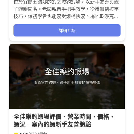
位於宜蘭五結鄉的蝦之城釣蝦場，以新手友善與親
子體驗聞名。老闆親自手把手教學，從掛餌到拉竿
技巧，讓初學者也能感受爆桶快感。場地乾淨寬
敞，餐點美味且價格合理，是家庭與釣友放鬆挑戰
手感的好去處。
詳細介紹
全佳樂釣蝦場評價、營業時間、價格、
蝦況 – 室內釣蝦新手友善體驗
(873 評論)