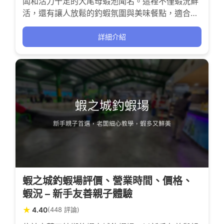
闆和活力十足的大尾母蝦池聞名。這裡不僅蝦況鮮
活，還有讓人放鬆的釣蝦氛圍與美味餐點，適合想
挑戰爆桶快感的釣友與親友聚會，雖然偶有放蝦頻
率不定的情況，但整體體驗仍充滿刺激與成就感。
詳細介紹
蝦之城釣蝦場評價、營業時間、價格、
蝦況 – 新手友善親子體驗
★
4.40
(448 評論)