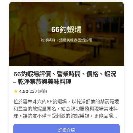
66釣蝦場評價、營業時間、價格、蝦況
– 乾淨禁菸與美味料理
★
4.50
(220 評論)
位於雲林斗六的66釣蝦場，以乾淨舒適的禁菸環境
和豐富的放蝦量聞名，結合親切服務與現場美味料
理，讓釣友不僅享受刺激的釣蝦樂趣，更能品嚐新
鮮Q彈的泰國蝦與多樣熱炒。無論是家庭親子還是
釣蝦愛好者，都能在此感受爆桶的成就與放鬆的氛
詳細介紹