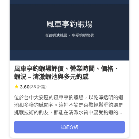
風車亭釣蝦場評價、營業時間、價格、
蝦況 – 清澈蝦池與多元釣感
★
3.60
(38 評論)
位於台中大安區的風車亭釣蝦場，以乾淨透明的蝦
池和多樣釣感聞名。這裡不論是喜歡輕鬆垂釣還是
挑戰技術的釣友，都能在清澈水質中感受釣蝦的刺
激與成就。平日人潮不多，適合喜歡安靜釣場的釣
客，老闆也會不定時加放大尾蝦，讓每一竿都充滿
詳細介紹
期待與驚喜。