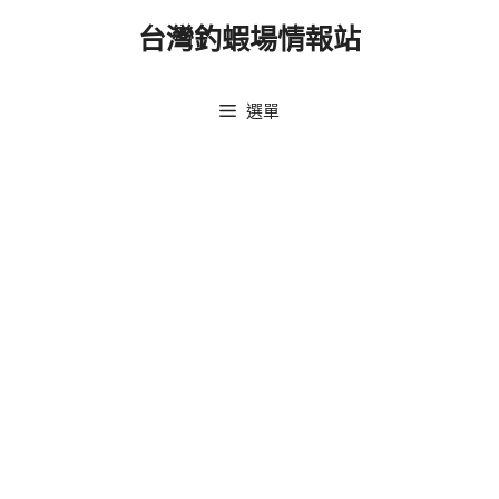
跳
台灣釣蝦場情報站
至
主
要
選單
內
容