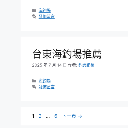
分
海釣場
類
發佈留言
台東海釣場推薦
2025 年 7 月 14 日
作者:
釣蝦館長
分
海釣場
類
發佈留言
頁
頁
頁
1
2
...
6
下一頁
→
面
面
面