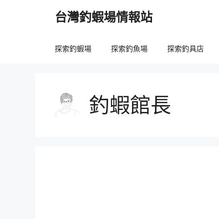
跳
台灣釣蝦場情報站
至
主
要
探索釣蝦場
探索釣魚場
探索釣具店
內
容
釣蝦館長