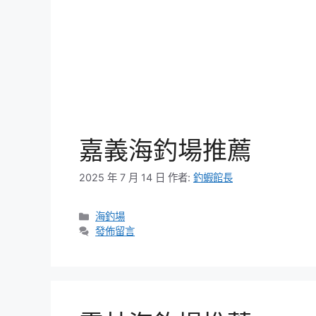
嘉義海釣場推薦
2025 年 7 月 14 日
作者:
釣蝦館長
分
海釣場
類
發佈留言