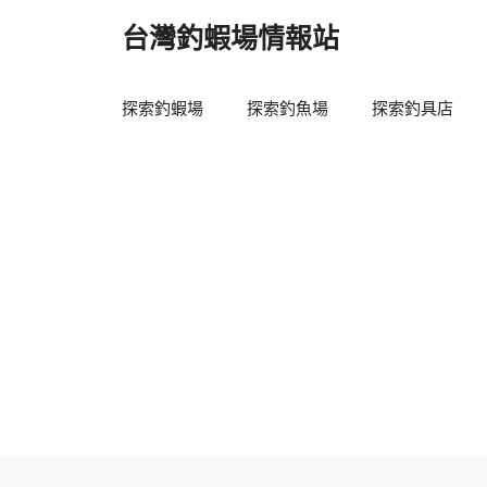
跳
台灣釣蝦場情報站
至
主
要
探索釣蝦場
探索釣魚場
探索釣具店
內
容