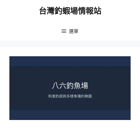
跳
台灣釣蝦場情報站
至
主
要
選單
內
容