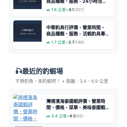
商品種類、服務 - 24小時活餌
補給專家
🚗 1.6 公里
⭐
4.1
(207)
中華釣具行評價、營業時間、
商品種類、服務 - 活蝦釣具專
賣
🚗 1.7 公里
⭐
3.7
(146)
🎣最近的釣蝦場
不想釣魚，來釣蝦吧！ • 距離：3.4 - 6.9 公里
灣裡濱海泰國蝦評價、營業時
間、價格、菜單 - 美味泰國蝦
與多樣海鮮料理
🚗 3.4 公里
⭐
4.5
(65)