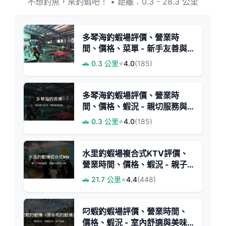
不想釣魚，來釣蝦吧！ • 距離：0.3 - 28.3 公里
多琴海釣蝦場評價、營業時
間、價格、菜單 - 新手友善與
親切服務
🚗 0.3 公里
⭐
4.0
(185)
多琴海釣蝦場評價、營業時
間、價格、蝦況 - 親切服務與
活力蝦池
🚗 0.3 公里
⭐
4.0
(185)
水里釣蝦場複合式KTV評價、
營業時間、價格、蝦況 - 親子
娛樂與釣蝦樂園
🚗 21.7 公里
⭐
4.4
(448)
叼蝦釣蝦場評價、營業時間、
價格、蝦況 - 室內舒適與美味