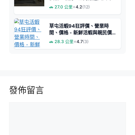
代客料理
🚗 27.0 公里
⭐
4.2
(12)
草屯活蝦94狂評價、營業時
間、價格 - 新鮮活蝦與親民價
格
🚗 28.3 公里
⭐
4.7
(3)
發佈留言
留
言