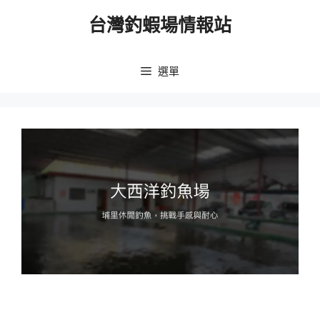
跳
台灣釣蝦場情報站
至
主
要
選單
內
容