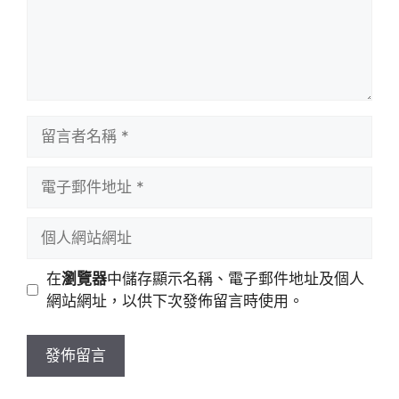
留
言
者
電
名
子
稱
郵
個
件
人
地
網
在
瀏覽器
中儲存顯示名稱、電子郵件地址及個人
址
站
網站網址，以供下次發佈留言時使用。
網
址