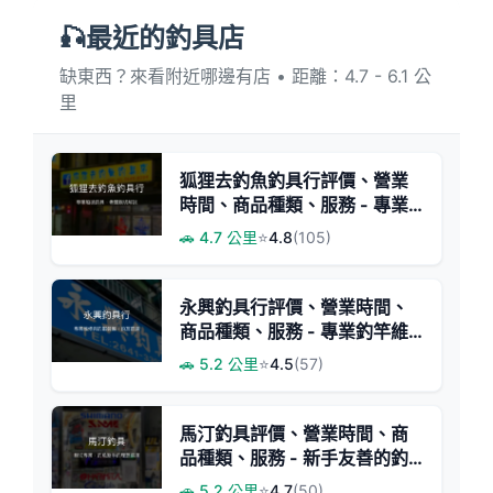
🎣最近的釣具店
缺東西？來看附近哪邊有店 • 距離：4.7 - 6.1 公
里
狐狸去釣魚釣具行評價、營業
時間、商品種類、服務 - 專業
船拋釣具與親切老闆
🚗 4.7 公里
⭐
4.8
(105)
永興釣具行評價、營業時間、
商品種類、服務 - 專業釣竿維
修與釣蝦用具專家
🚗 5.2 公里
⭐
4.5
(57)
馬汀釣具評價、營業時間、商
品種類、服務 - 新手友善的釣
魚寶庫
🚗 5.2 公里
⭐
4.7
(50)