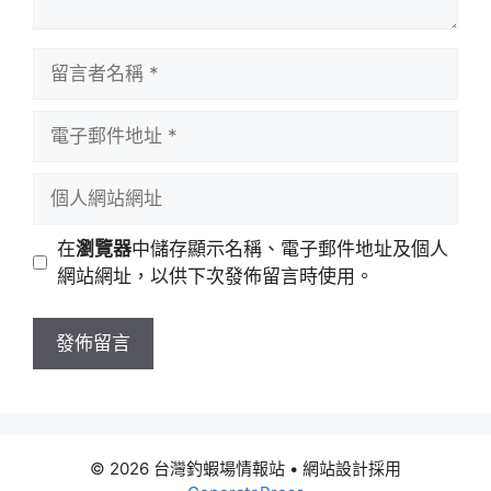
留
言
者
電
名
子
稱
郵
個
件
人
地
網
在
瀏覽器
中儲存顯示名稱、電子郵件地址及個人
址
站
網站網址，以供下次發佈留言時使用。
網
址
© 2026 台灣釣蝦場情報站
• 網站設計採用