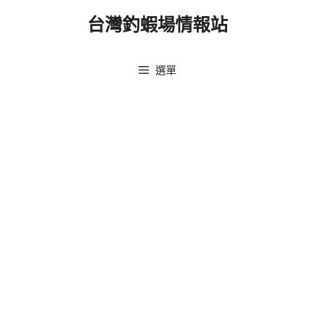
跳
台灣釣蝦場情報站
至
主
要
選單
內
容