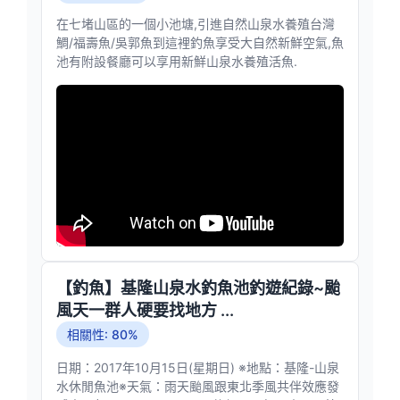
在七堵山區的一個小池塘,引進自然山泉水養殖台灣
鯛/福壽魚/吳郭魚到這裡釣魚享受大自然新鮮空氣,魚
池有附設餐廳可以享用新鮮山泉水養殖活魚.
【釣魚】基隆山泉水釣魚池釣遊紀錄~颱
風天一群人硬要找地方 ...
相關性: 80%
日期：2017年10月15日(星期日) ※地點：基隆-山泉
水休閒魚池※天氣：雨天颱風跟東北季風共伴效應發