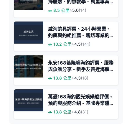
海體驗、釣魚教學 - 萬里專業
海釣船
🚗 8.5 公里
⭐
5.0
(14)
威海釣具評價、24小時營業、
釣餌與釣組推薦 - 親切專業釣
魚服務
🚗 10.2 公里
⭐
4.5
(141)
永安168基隆嶼海釣評價、服務
與魚獲分享 - 新手友善近海體
驗
🚗 13.8 公里
⭐
4.3
(18)
萬豪168海釣觀光娛樂船評價、
預約與服務介紹 - 基隆專業磯
釣體驗
🚗 13.8 公里
⭐
4.8
(31)