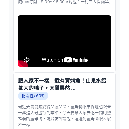
威中※時間：9:00～16:00 ※釣組：一行三人開兩竿,
...
跟人家不一樣！還有賣烤魚！山泉水餵
養大的鴨子，肉質果然 ...
相關性: 60%
最近天氣開始變得又濕又冷，薑母鴨跟羊肉爐也跟著
一起進入最盛行的季節，今天要帶大家去吃一間用臉
盆裝的薑母鴨，聽網友評論說，這邊的薑母鴨跟人家
不一樣 ...