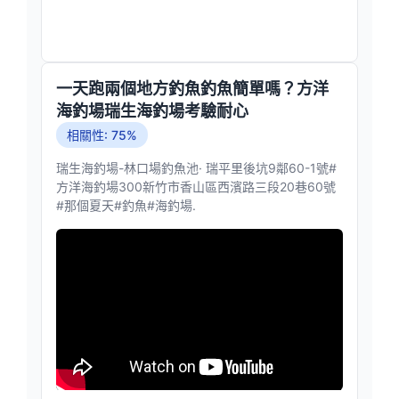
一天跑兩個地方釣魚釣魚簡單嗎？方洋
海釣場瑞生海釣場考驗耐心
相關性: 75%
瑞生海釣場-林口場釣魚池· 瑞平里後坑9鄰60-1號#
方洋海釣場300新竹市香山區西濱路三段20巷60號
#那個夏天#釣魚#海釣場.