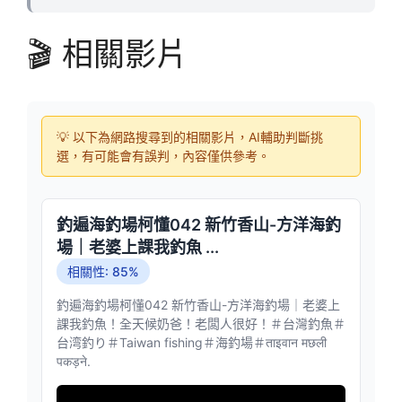
🎬 相關影片
💡 以下為網路搜尋到的相關影片，AI輔助判斷挑
選，有可能會有誤判，內容僅供參考。
釣遍海釣場柯懂042 新竹香山-方洋海釣
場｜老婆上課我釣魚 ...
相關性: 85%
釣遍海釣場柯懂042 新竹香山-方洋海釣場｜老婆上
課我釣魚！全天候奶爸！老闆人很好！＃台灣釣魚＃
台湾釣り＃Taiwan fishing＃海釣場＃ताइवान मछली
पकड़ने.