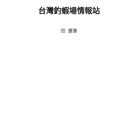
跳
台灣釣蝦場情報站
至
主
要
選單
內
容