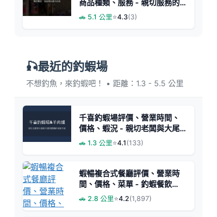
商品種類、服務 - 親切服務的
小型釣具店
🚗 5.1 公里
⭐
4.3
(3)
🎣最近的釣蝦場
不想釣魚，來釣蝦吧！ • 距離：1.3 - 5.5 公里
千喜釣蝦場評價、營業時間、
價格、蝦況 - 親切老闆與大尾
泰國蝦
🚗 1.3 公里
⭐
4.1
(133)
蝦暢複合式餐廳評價、營業時
間、價格、菜單 - 釣蝦餐飲
KTV三合一親子聚餐首選
🚗 2.8 公里
⭐
4.2
(1,897)