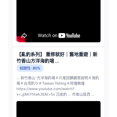
【亂釣系列】 重修就好｜舊地重遊｜新
竹香山方洋海釣場 ...
相關性: 80%
... 新竹香山-方洋海釣場＃片尾回饋觀眾說明＃海釣
場＃台湾釣り＃Taiwan fishing＃柯懂略懂
https://www.youtube.com/watch?
v=_gMcYhtwk3E&t=5s 沉底釣 ... 市香山區西 ...