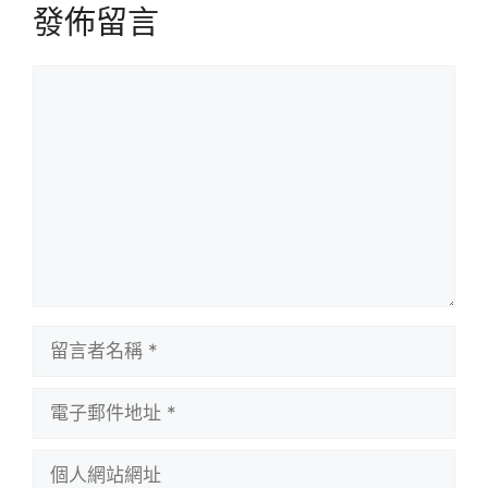
發佈留言
留
言
留
言
者
電
名
子
稱
郵
個
件