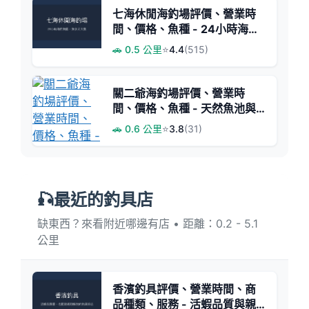
七海休閒海釣場評價、營業時
間、價格、魚種 - 24小時海釣
休閒好去處
🚗 0.5 公里
⭐
4.4
(515)
關二爺海釣場評價、營業時
間、價格、魚種 - 天然魚池與
親切服務
🚗 0.6 公里
⭐
3.8
(31)
🎣最近的釣具店
缺東西？來看附近哪邊有店 • 距離：0.2 - 5.1
公里
香濱釣具評價、營業時間、商
品種類、服務 - 活蝦品質與親