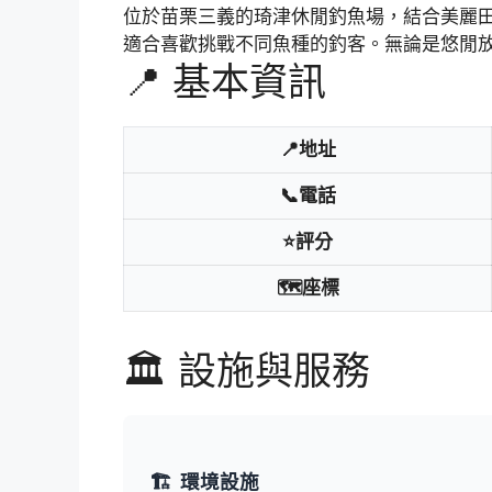
位於苗栗三義的琦津休閒釣魚場，結合美麗
適合喜歡挑戰不同魚種的釣客。無論是悠閒
📍 基本資訊
📍地址
📞電話
⭐評分
🗺️座標
🏛️ 設施與服務
🏗️
環境設施