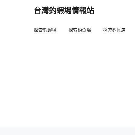
跳
台灣釣蝦場情報站
至
主
要
探索釣蝦場
探索釣魚場
探索釣具店
內
容