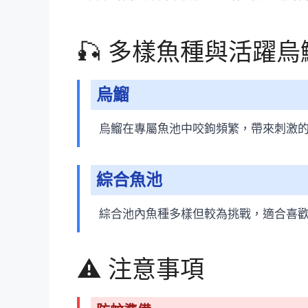
🎣 多樣魚種與活躍
烏鰡
烏鰡在專屬魚池中咬鉤頻繁，帶來刺激
綜合魚池
綜合池內魚種多樣但較為挑戰，適合喜
⚠️ 注意事項