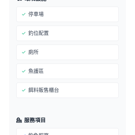
✓
停車場
✓
釣位配置
✓
廁所
✓
魚護區
✓
餌料販售櫃台
💁
服務項目