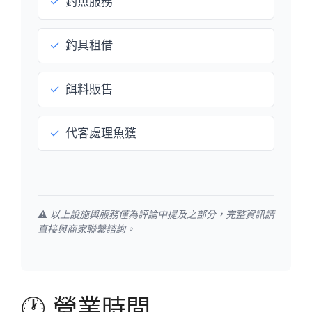
✓
釣魚服務
✓
釣具租借
✓
餌料販售
✓
代客處理魚獲
⚠️ 以上設施與服務僅為評論中提及之部分，完整資訊請
直接與商家聯繫諮詢。
🕐 營業時間