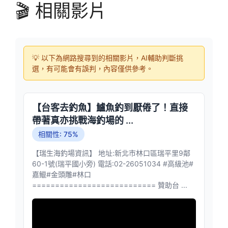
🎬 相關影片
💡 以下為網路搜尋到的相關影片，AI輔助判斷挑
選，有可能會有誤判，內容僅供參考。
【台客去釣魚】鱸魚釣到厭倦了！直接
帶著真亦挑戰海釣場的 ...
相關性: 75%
【瑞生海釣場資訊】 地址:新北市林口區瑞平里9鄰
60-1號(瑞平國小旁) 電話:02-26051034 #高級池#
嘉鱲#金頭雕#林口
=========================== 贊助台 ...