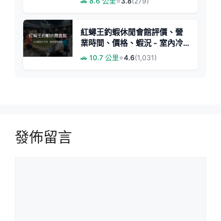
🚗 8.6 公里
⭐
3.8
(279)
紅蟳王釣蝦休閒會館評價、營
業時間、價格、蝦況 - 室內冷
氣禁菸大公蝦體驗
🚗 10.7 公里
⭐
4.6
(1,031)
發佈留言
留
言