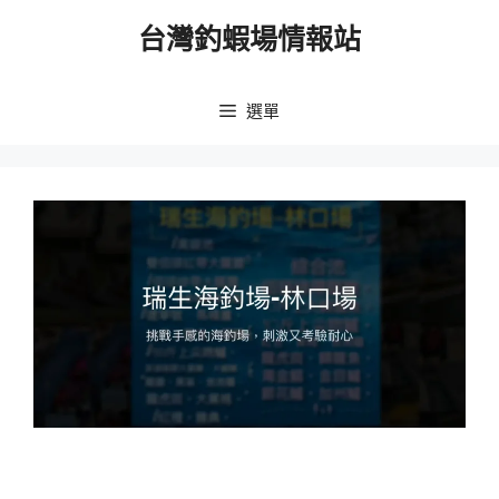
跳
台灣釣蝦場情報站
至
主
要
選單
內
容