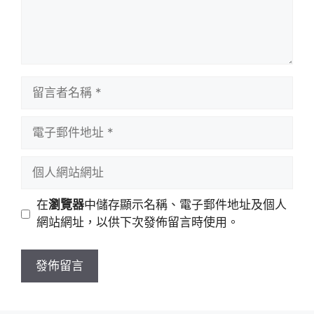
留
言
者
電
名
子
稱
郵
個
件
人
地
網
在
瀏覽器
中儲存顯示名稱、電子郵件地址及個人
址
站
網站網址，以供下次發佈留言時使用。
網
址