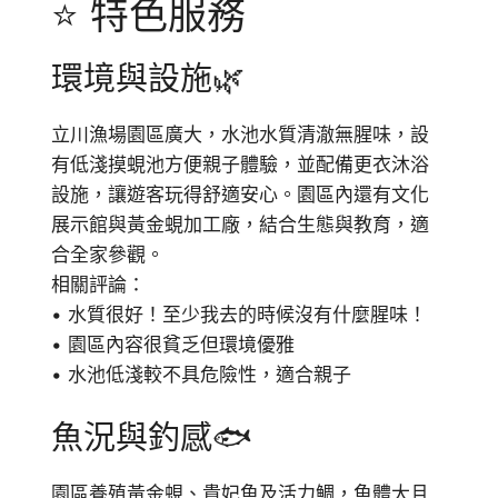
⭐ 特色服務
環境與設施🌿
立川漁場園區廣大，水池水質清澈無腥味，設
有低淺摸蜆池方便親子體驗，並配備更衣沐浴
設施，讓遊客玩得舒適安心。園區內還有文化
展示館與黃金蜆加工廠，結合生態與教育，適
合全家參觀。
相關評論：
• 水質很好！至少我去的時候沒有什麼腥味！
• 園區內容很貧乏但環境優雅
• 水池低淺較不具危險性，適合親子
魚況與釣感🐟
園區養殖黃金蜆、貴妃魚及活力鯛，魚體大且