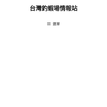
跳
台灣釣蝦場情報站
至
主
要
選單
內
容