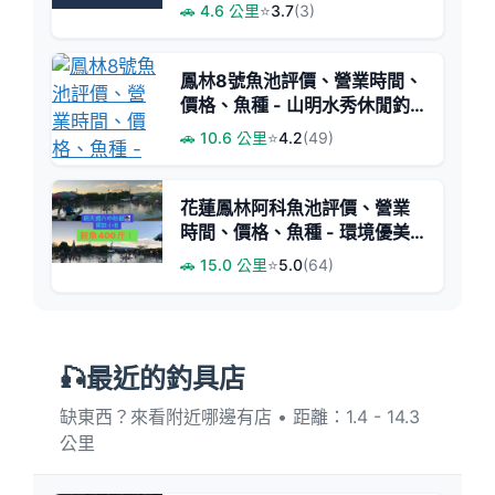
足各類釣手
🚗 4.6 公里
⭐
3.7
(3)
鳳林8號魚池評價、營業時間、
價格、魚種 - 山明水秀休閒釣
魚好去處
🚗 10.6 公里
⭐
4.2
(49)
花蓮鳳林阿科魚池評價、營業
時間、價格、魚種 - 環境優美
大魚成就感
🚗 15.0 公里
⭐
5.0
(64)
🎣最近的釣具店
缺東西？來看附近哪邊有店 • 距離：1.4 - 14.3
公里