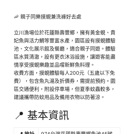
🦐 親子同樂摸蜆兼洗褲好去處
立川漁場位於花蓮縣壽豐鄉，擁有黃金蜆、貴
妃魚與活力鯛等豐富水產，園區設有摸蜆體驗
池、文化展示館及餐廳，適合親子同遊。體驗
區水質清澈，設有更衣沐浴設施，讓遊客能盡
情享受摸蜆樂趣並品嚐新鮮魚料理。
收費方面，摸蜆體驗每人200元（五歲以下免
費），包含魚丸湯及折價券，需提前預約。園
區交通便利，附設停車場，但夏季蚊蟲較多，
建議攜帶防蚊用品及備用衣物以防著涼。
📍 基本資訊