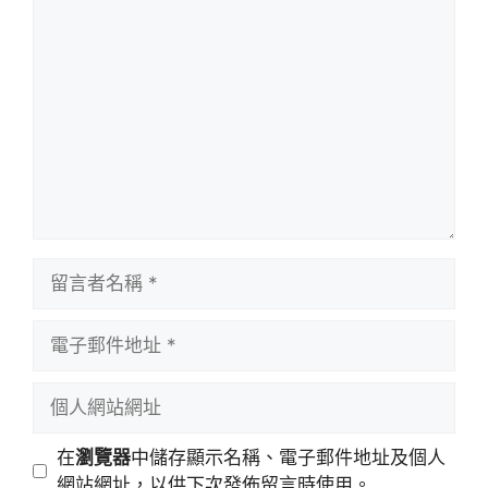
留
言
留
言
者
電
名
子
稱
郵
個
件
人
地
網
在
瀏覽器
中儲存顯示名稱、電子郵件地址及個人
址
站
網站網址，以供下次發佈留言時使用。