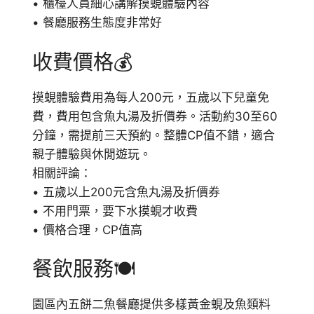
• 櫃檯人員細心講解摸蜆體驗內容
• 餐廳服務生態度非常好
收費價格💰
摸蜆體驗費用為每人200元，五歲以下兒童免
費，費用包含魚丸湯及折價券。活動約30至60
分鐘，需提前三天預約。整體CP值不錯，適合
親子體驗與休閒遊玩。
相關評論：
• 五歲以上200元含魚丸湯及折價券
• 不用門票，要下水摸蜆才收費
• 價格合理，CP值高
餐飲服務🍽
園區內五餅二魚餐廳提供多樣黃金蜆及魚類料