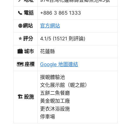
📍 地址
974台灣花蓮縣壽豐鄉魚池45號
📞 電話
+886 3 865 1333
🌐 網站
官方網站
⭐ 評分
4.1/5 (15121 則評論)
🏙️ 城市
花蓮縣
🗺️ 座標
Google 地圖連結
摸蜆體驗池
文化展示館（蜆之館）
五餅二魚餐廳
🏗️ 設施
黃金蜆加工廠
更衣沐浴設施
停車場