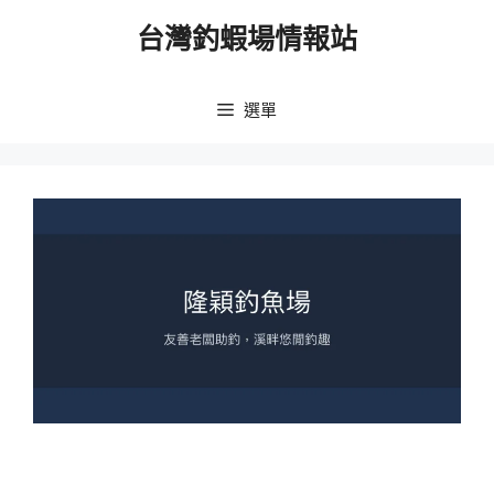
跳
台灣釣蝦場情報站
至
主
要
選單
內
容