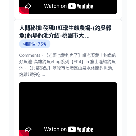
人間秘境!發現!!紅瓏生態農場-(釣吳郭
魚)釣場釣池介紹-桃園市大 ...
相關性: 75%
Comments · 【老婆也愛釣魚了】讓老婆愛上釣魚的
好魚池-高雄釣魚vLog系列【EP4】in 旗山隆穎釣魚
池 · 【北部釣點】基隆市七堵區山泉水休閒釣魚池,
烤雞超好吃 ...