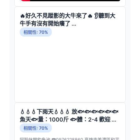
🔥好久不見蹤影的大牛來了🔥 👂聽到大
牛手有沒有開始癢了 ...
相關性: 70%
💧💧💧下雨天💧💧💧 放🐟🐟🐟🐟🐟🐟
魚天🐟量：1000斤 🐟體：2-4 歡迎 ...
相關性: 70%
阿智休閒釣魚池 ☎0976228860 高雄市美濃區和平