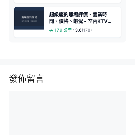
超級座釣蝦場評價、營業時
間、價格、蝦況 - 室內KTV釣
蝦體驗
🚗 17.9 公里
⭐
3.6
(178)
發佈留言
留
言