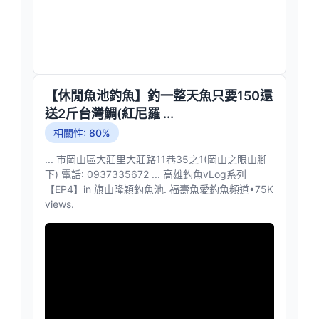
【休閒魚池釣魚】釣一整天魚只要150還
送2斤台灣鯛(紅尼羅 ...
相關性: 80%
... 市岡山區大莊里大莊路11巷35之1(岡山之眼山腳
下) 電話: 0937335672 ... 高雄釣魚vLog系列
【EP4】in 旗山隆穎釣魚池. 福壽魚愛釣魚頻道•75K
views.