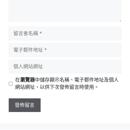
留
言
者
電
名
子
稱
郵
個
件
人
地
網
在
瀏覽器
中儲存顯示名稱、電子郵件地址及個人
址
站
網站網址，以供下次發佈留言時使用。
網
址