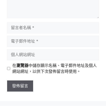
留
言
者
電
名
子
稱
郵
個
件
人
地
網
在
瀏覽器
中儲存顯示名稱、電子郵件地址及個人
址
站
網站網址，以供下次發佈留言時使用。
網
址