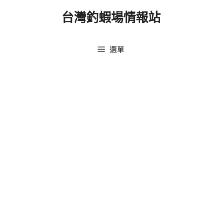
跳
台灣釣蝦場情報站
至
主
要
選單
內
容