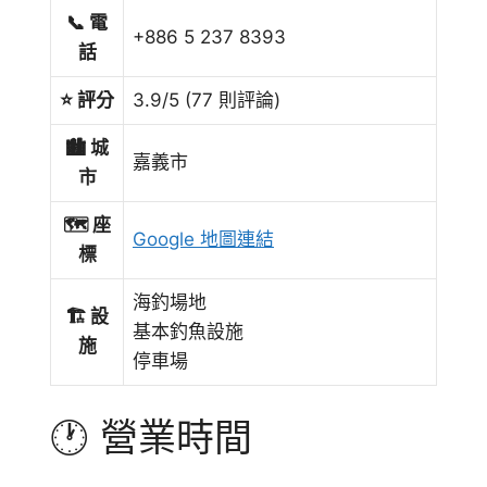
📞 電
+886 5 237 8393
話
⭐ 評分
3.9/5 (77 則評論)
🏙️ 城
嘉義市
市
🗺️ 座
Google 地圖連結
標
海釣場地
🏗️ 設
基本釣魚設施
施
停車場
🕐 營業時間