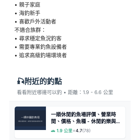
• 親子家庭
• 海釣新手
• 喜歡戶外活動者
不適合族群：
• 尋求穩定魚況釣客
• 需要專業釣魚設備者
• 追求高級釣場環境者
🎣附近的釣點
看看附近哪邊可以釣 • 距離：1.9 - 6.6 公里
一順休閒釣魚場評價、營業時
間、價格、魚種 - 休閒釣樂與
鮮美魚料理
🚗 1.9 公里
⭐
4.7
(78)