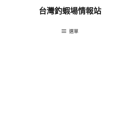
跳
台灣釣蝦場情報站
至
主
要
選單
內
容