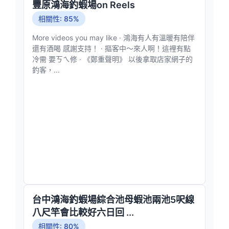
豐原鴻海釣蝦場on Reels
相關性: 85%
More videos you may like · 鴻海有人有溫暖有陪伴
還有酒喝 感謝支持！ · 摳客中～來人啊！這裡有點
冷需 要ㄎㄟ修 · 《鄭重聲明》 以後拿取店家網子的
釣客，...
台中鴻海釣蝦場綜合池母蝦池兩池5呎線
八尺竿會比較好六日回 ...
相關性: 80%