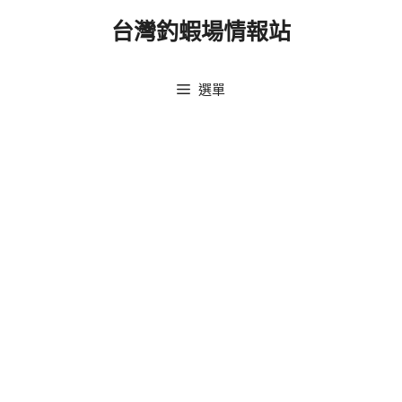
跳
台灣釣蝦場情報站
至
主
要
選單
內
容