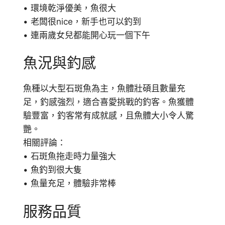
• 環境乾淨優美，魚很大
• 老闆很nice，新手也可以釣到
• 連兩歲女兒都能開心玩一個下午
魚況與釣感
魚種以大型石斑魚為主，魚體壯碩且數量充
足，釣感強烈，適合喜愛挑戰的釣客。魚獲體
驗豐富，釣客常有成就感，且魚體大小令人驚
艷。
相關評論：
• 石斑魚拖走時力量強大
• 魚釣到很大隻
• 魚量充足，體驗非常棒
服務品質