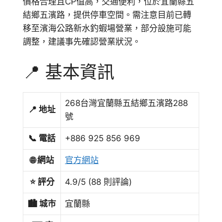
價格合理且CP值高，交通便利，位於宜蘭縣五
結鄉五濱路，提供停車空間。需注意目前已轉
移至濱海公路新水釣蝦場營業，部分設施可能
調整，建議事先確認營業狀況。
📍 基本資訊
268台灣宜蘭縣五結鄉五濱路288
📍 地址
號
📞 電話
+886 925 856 969
🌐 網站
官方網站
⭐ 評分
4.9/5 (88 則評論)
🏙️ 城市
宜蘭縣