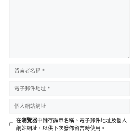
言
留
言
者
電
名
子
稱
郵
個
件
人
地
網
在
瀏覽器
中儲存顯示名稱、電子郵件地址及個人
址
站
網站網址，以供下次發佈留言時使用。
網