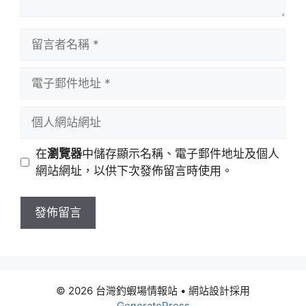
留
言
者
電
名
子
稱
郵
個
件
人
地
網
在
瀏覽器
中儲存顯示名稱、電子郵件地址及個人
址
站
網站網址，以供下次發佈留言時使用。
網
址
© 2026 台灣釣蝦場情報站
• 網站設計採用
GeneratePress