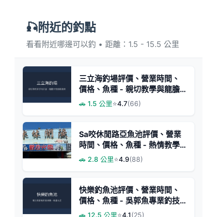
🎣附近的釣點
看看附近哪邊可以釣 • 距離：1.5 - 15.5 公里
三立海釣場評價、營業時間、
價格、魚種 - 親切教學與龍膽
爆發力
🚗 1.5 公里
⭐
4.7
(66)
Sa咬休閒路亞魚池評價、營業
時間、價格、魚種 - 熱情教學
與大型石斑體驗
🚗 2.8 公里
⭐
4.9
(88)
快樂釣魚池評價、營業時間、
價格、魚種 - 吳郭魚專業釣技
池
🚗 12.5 公里
⭐
4.1
(25)