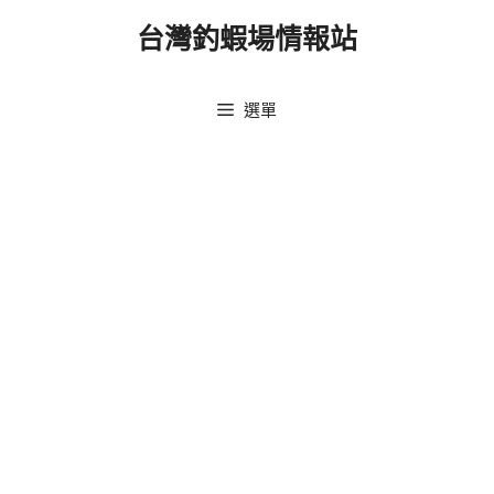
跳
台灣釣蝦場情報站
至
主
要
選單
內
容