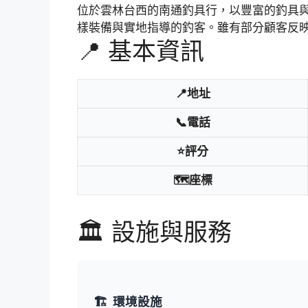
位於雲林台西的南通釣具行，以豐富的釣具
樣裝備與實地指導的釣客。雖有部分顧客反
📍 基本資訊
📍地址
📞電話
⭐評分
🗺️座標
🏛️ 設施與服務
🏗️
環境設施