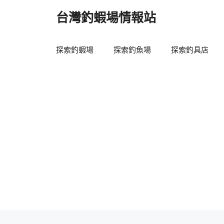
跳
台灣釣蝦場情報站
至
主
要
探索釣蝦場
探索釣魚場
探索釣具店
內
容