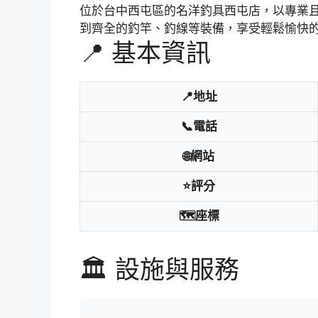
位於台中西屯區的名洋釣具西屯店，以專業
到齊全的釣竿、釣線等裝備，享受輕鬆愉快
📍 基本資訊
📍地址
📞電話
🌐網站
⭐評分
🗺️座標
🏛️ 設施與服務