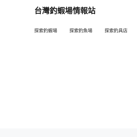
跳
台灣釣蝦場情報站
至
主
要
探索釣蝦場
探索釣魚場
探索釣具店
內
容