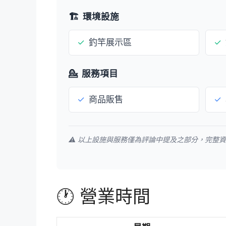
🏗️
環境設施
✓
釣竿展示區
✓
💁
服務項目
✓
商品販售
✓
⚠️ 以上設施與服務僅為評論中提及之部分，完整
🕐 營業時間