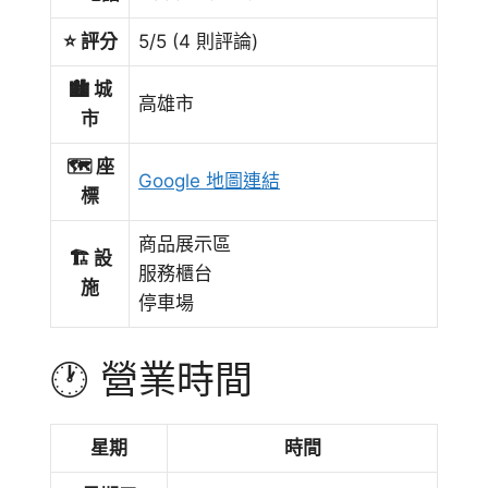
⭐ 評分
5/5 (4 則評論)
🏙️ 城
高雄市
市
🗺️ 座
Google 地圖連結
標
商品展示區
🏗️ 設
服務櫃台
施
停車場
🕐 營業時間
星期
時間