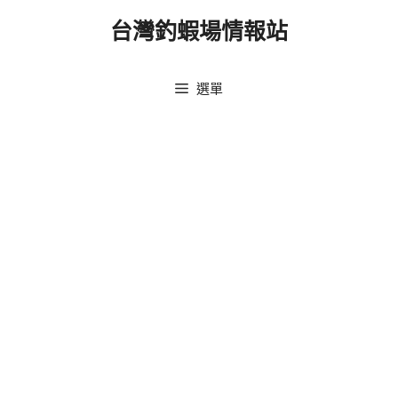
跳
台灣釣蝦場情報站
至
主
要
選單
內
容