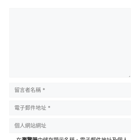
留
言
留
言
者
電
名
子
稱
郵
個
件
人
地
網