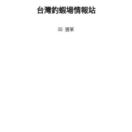
跳
台灣釣蝦場情報站
至
主
要
選單
內
容