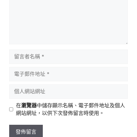
留
言
者
電
名
子
稱
郵
個
件
人
地
網
在
瀏覽器
中儲存顯示名稱、電子郵件地址及個人
址
站
網站網址，以供下次發佈留言時使用。
網
址