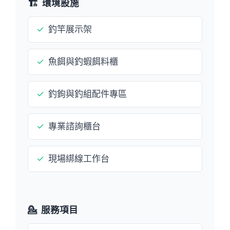
🏗️
環境設施
✓
釣竿展示架
✓
魚餌與釣蝦餌料櫃
✓
釣鉤與釣組配件專區
✓
專業諮詢櫃台
✓
現場綁線工作台
💁
服務項目