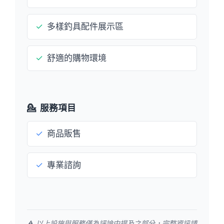
✓
多樣釣具配件展示區
✓
舒適的購物環境
💁
服務項目
✓
商品販售
✓
專業諮詢
⚠️ 以上設施與服務僅為評論中提及之部分，完整資訊請