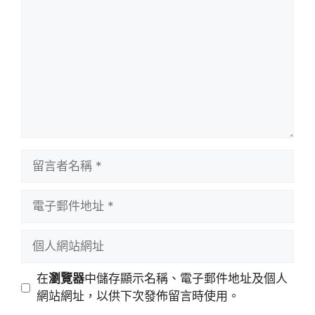
言
留
言
者
電
名
子
稱
郵
個
件
人
地
網
在
瀏覽器
中儲存顯示名稱、電子郵件地址及個人
址
站
網站網址，以供下次發佈留言時使用。
網