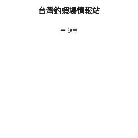
跳
台灣釣蝦場情報站
至
主
要
選單
內
容