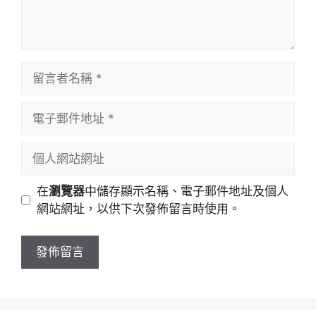
留
言
者
電
名
子
稱
郵
個
件
人
地
網
在
瀏覽器
中儲存顯示名稱、電子郵件地址及個人
址
站
網站網址，以供下次發佈留言時使用。
網
址