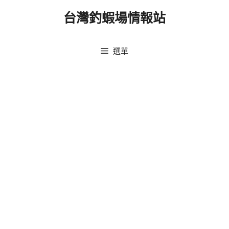
跳
台灣釣蝦場情報站
至
主
要
選單
內
容