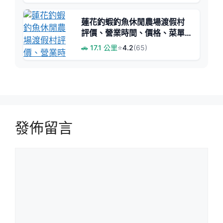
蓮花釣蝦釣魚休閒農場渡假村
評價、營業時間、價格、菜單 -
親子同樂與釣蝦體驗兼具
🚗 17.1 公里
⭐
4.2
(65)
發佈留言
留
言