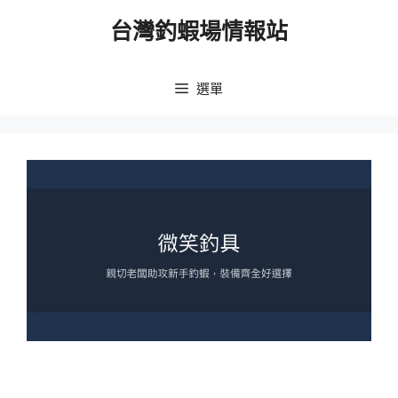
跳
台灣釣蝦場情報站
至
主
要
選單
內
容