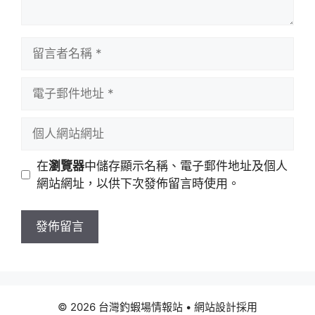
留
言
者
電
名
子
稱
郵
個
件
人
地
網
在
瀏覽器
中儲存顯示名稱、電子郵件地址及個人
址
站
網站網址，以供下次發佈留言時使用。
網
址
© 2026 台灣釣蝦場情報站
• 網站設計採用