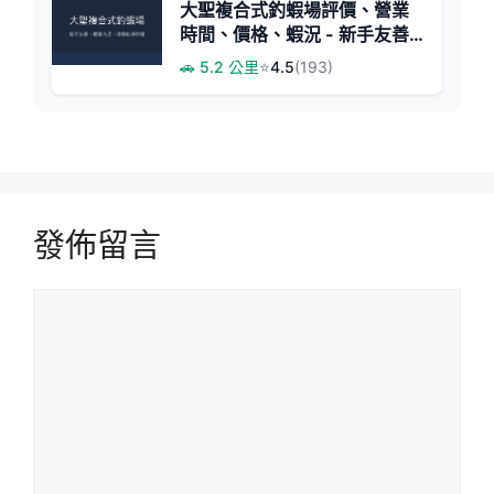
大聖複合式釣蝦場評價、營業
時間、價格、蝦況 - 新手友善
與豐富活動
🚗 5.2 公里
⭐
4.5
(193)
發佈留言
留
言