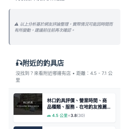
⚠️ 以上分析基於網友評論整理，實際情況可能因時間而
有所變動，建議前往前再次確認。
🎣附近的釣具店
沒找到？來看附近哪邊有店 • 距離：4.5 - 7.1 公
里
林口釣具評價、營業時間、商
品種類、服務 - 在地釣友推薦
的親切老店
🚗 4.5 公里
⭐
3.8
(30)