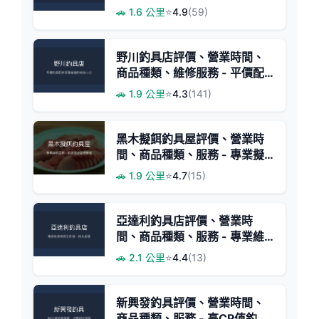
優質路亞裝備
🚗 1.6 公里
⭐
4.9
(59)
野川釣具店評價、營業時間、
商品種類、維修服務 - 平價配
件與磯釣維修
🚗 1.9 公里
⭐
4.3
(141)
黑木擬餌釣具屋評價、營業時
間、商品種類、服務 - 專業擬
餌與技術工房
🚗 1.9 公里
⭐
4.7
(15)
亞達利釣具店評價、營業時
間、商品種類、服務 - 專業維
修與齊全釣線
🚗 2.1 公里
⭐
4.4
(13)
新興發釣具評價、營業時間、
商品種類、服務 - 高CP值釣具