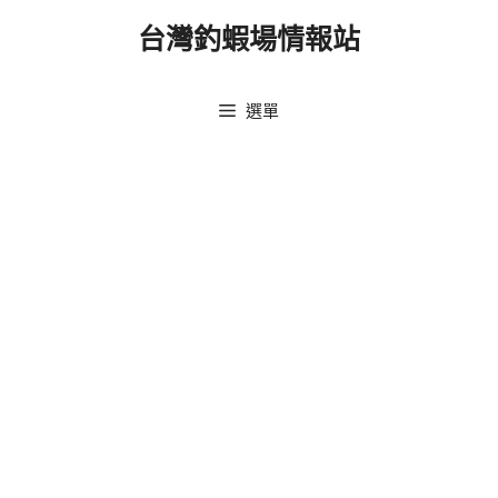
跳
台灣釣蝦場情報站
至
主
要
選單
內
容