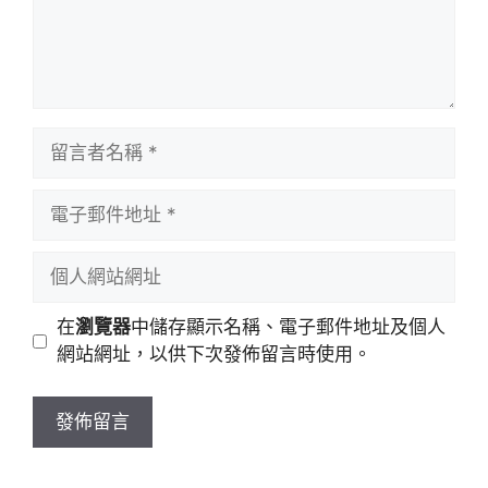
留
言
者
電
名
子
稱
郵
個
件
人
地
網
在
瀏覽器
中儲存顯示名稱、電子郵件地址及個人
址
站
網站網址，以供下次發佈留言時使用。
網
址