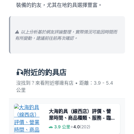
裝備的釣友，尤其在地釣具選擇豐富。
⚠️ 以上分析基於網友評論整理，實際情況可能因時間而
有所變動，建議前往前再次確認。
🎣附近的釣具店
沒找到？來看附近哪邊有店 • 距離：3.9 - 5.4
公里
大海釣具（線西店）評價、營
業時間、商品種類、服務 - 臨
近海濱活餌豐富
🚗 3.9 公里
⭐
4.0
(202)