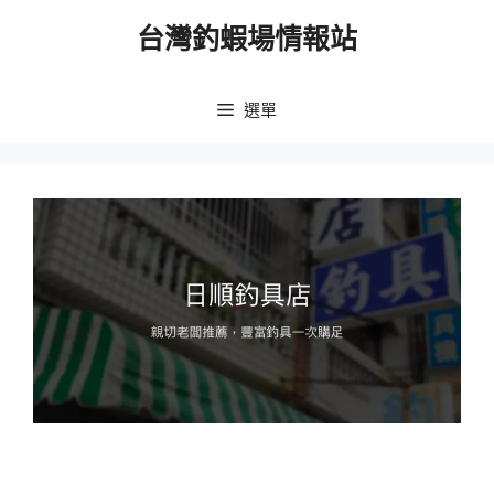
跳
台灣釣蝦場情報站
至
主
要
選單
內
容