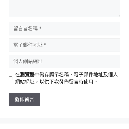
留
言
者
電
名
子
稱
郵
個
件
人
地
網
在
瀏覽器
中儲存顯示名稱、電子郵件地址及個人
址
站
網站網址，以供下次發佈留言時使用。
網
址