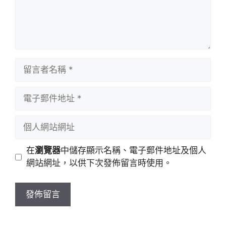
留
言
者
電
名
子
稱
郵
個
件
人
地
網
在
瀏覽器
中儲存顯示名稱、電子郵件地址及個人
址
站
網站網址，以供下次發佈留言時使用。
網
址