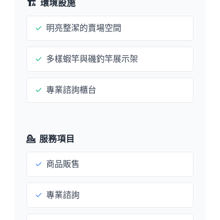
🏗️
環境設施
✓
明亮整潔的賣場空間
✓
多樣蝦竿與磯釣竿展示架
✓
專業諮詢櫃台
💁
服務項目
✓
商品販售
✓
專業諮詢