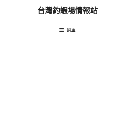
跳
台灣釣蝦場情報站
至
主
要
選單
內
容