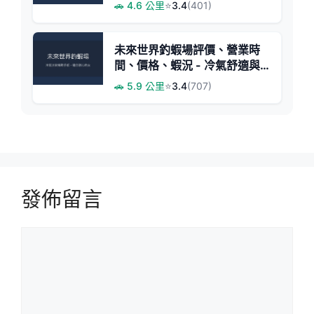
與深夜釣趣
🚗 4.6 公里
⭐
3.4
(401)
未來世界釣蝦場評價、營業時
間、價格、蝦況 - 冷氣舒適與
挑戰釣感
🚗 5.9 公里
⭐
3.4
(707)
發佈留言
留
言