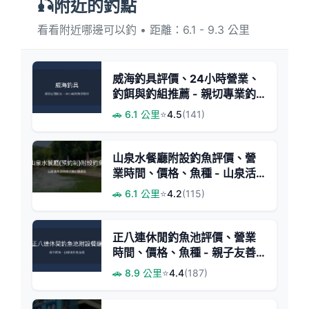
🎣附近的釣點
看看附近哪邊可以釣 • 距離：6.1 - 9.3 公里
威海釣具評價、24小時營業、
釣餌與釣組推薦 - 親切專業釣
魚服務
🚗 6.1 公里
⭐
4.5
(141)
山泉水餐廳附設釣魚評價、營
業時間、價格、魚種 - 山泉活
魚料理與悠閒釣魚體驗
🚗 6.1 公里
⭐
4.2
(115)
正八連休閒釣魚池評價、營業
時間、價格、魚種 - 親子友善
休閒釣場
🚗 8.9 公里
⭐
4.4
(187)