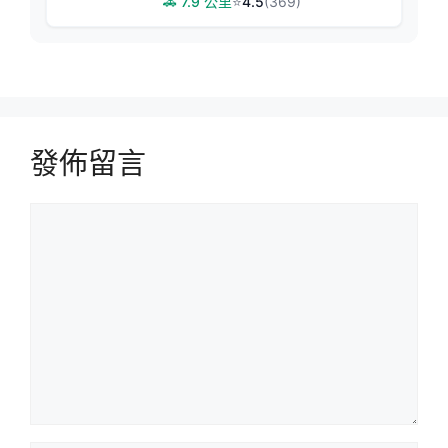
🚗 7.9 公里
⭐
4.5
(369)
發佈留言
留
言