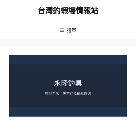
跳
台灣釣蝦場情報站
至
主
要
選單
內
容