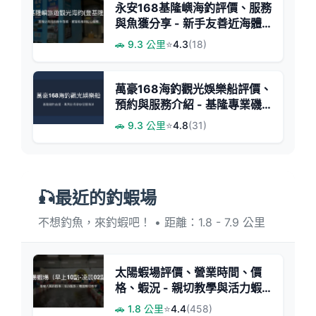
永安168基隆嶼海釣評價、服務
與魚獲分享 - 新手友善近海體
驗
🚗 9.3 公里
⭐
4.3
(18)
萬豪168海釣觀光娛樂船評價、
預約與服務介紹 - 基隆專業磯
釣體驗
🚗 9.3 公里
⭐
4.8
(31)
🎣最近的釣蝦場
不想釣魚，來釣蝦吧！ • 距離：1.8 - 7.9 公里
太陽蝦場評價、營業時間、價
格、蝦況 - 親切教學與活力蝦
池
🚗 1.8 公里
⭐
4.4
(458)