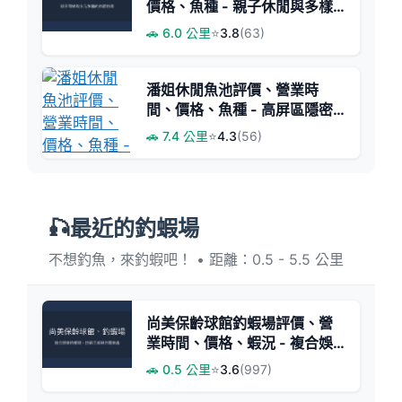
價格、魚種 - 親子休閒與多樣
魚種體驗
🚗 6.0 公里
⭐
3.8
(63)
潘姐休閒魚池評價、營業時
間、價格、魚種 - 高屏區隱密
休閒釣場
🚗 7.4 公里
⭐
4.3
(56)
🎣最近的釣蝦場
不想釣魚，來釣蝦吧！ • 距離：0.5 - 5.5 公里
尚美保齡球館釣蝦場評價、營
業時間、價格、蝦況 - 複合娛
樂與釣蝦體驗
🚗 0.5 公里
⭐
3.6
(997)