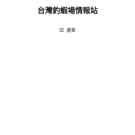
跳
台灣釣蝦場情報站
至
主
要
選單
內
容