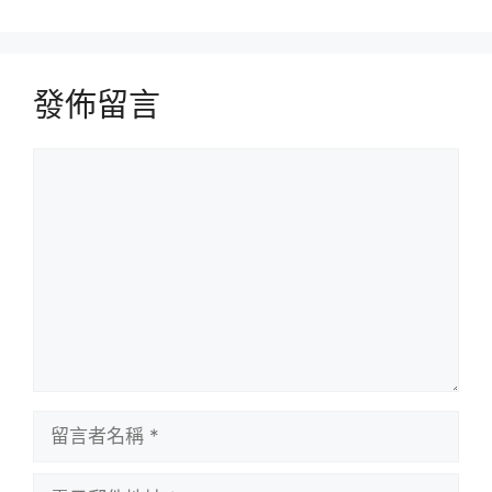
發佈留言
留
言
留
言
者
電