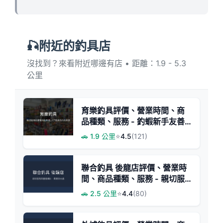
🎣附近的釣具店
沒找到？來看附近哪邊有店 • 距離：1.9 - 5.3
公里
育樂釣具評價、營業時間、商
品種類、服務 - 釣蝦新手友善
與高CP值
🚗 1.9 公里
⭐
4.5
(121)
聯合釣具 後龍店評價、營業時
間、商品種類、服務 - 親切服
務與齊全餌料
🚗 2.5 公里
⭐
4.4
(80)