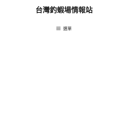
跳
台灣釣蝦場情報站
至
主
要
選單
內
容