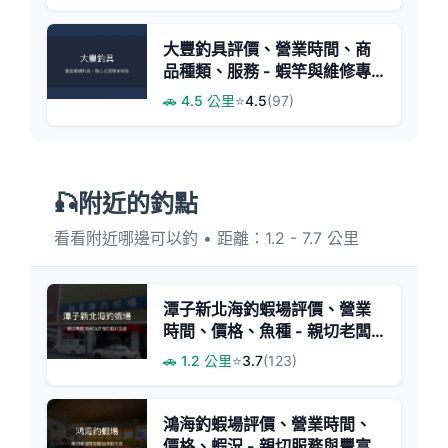
大豐釣具評價、營業時間、商
品種類、服務 - 蝦竿與維修專
業
🚗 4.5 公里
⭐
4.5
(97)
🎣附近的釣點
看看附近哪邊可以釣 • 距離：1.2 - 7.7 公里
潭子新北海釣蝦場評價、營業
時間、價格、魚種 - 親切老闆
與悠閒釣蝦體驗
🚗 1.2 公里
⭐
3.7
(123)
鴻海釣蝦場評價、營業時間、
價格、蝦況 - 親切服務與豐富