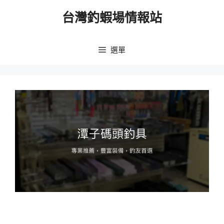
跳
台灣釣蝦場情報站
至
主
要
選單
內
容