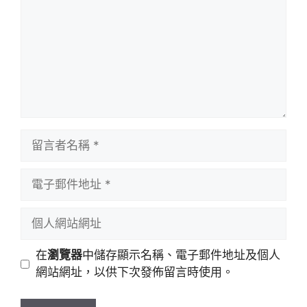
留
言
者
電
名
子
稱
郵
個
件
人
地
網
在
瀏覽器
中儲存顯示名稱、電子郵件地址及個人
址
站
網站網址，以供下次發佈留言時使用。
網
址