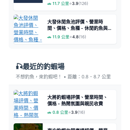
樂園
🚗 11.7 公里
⭐
3.9
(126)
大發休閒魚池評價、營業時
間、價格、魚種 - 休閒釣魚與
親切老闆首選
🚗 11.9 公里
⭐
4.8
(16)
🎣最近的釣蝦場
不想釣魚，來釣蝦吧！ • 距離：0.8 - 8.7 公里
大將釣蝦場評價、營業時間、
價格 - 熱鬧氛圍與親民收費
🚗 0.8 公里
⭐
3.9
(16)