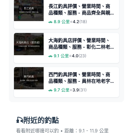
長江釣具評價、營業時間、商
品種類、服務 - 商品齊全與親
切服務
🚗 8.9 公里
⭐
4.2
(18)
大海釣具店評價、營業時間、
商品種類、服務 - 彰化二林老
牌釣具專賣
🚗 9.1 公里
⭐
4.0
(23)
西門釣具評價、營業時間、商
品種類、服務 - 員林在地老字
號釣具店
🚗 9.7 公里
⭐
3.9
(31)
🎣附近的釣點
看看附近哪邊可以釣 • 距離：9.1 - 11.9 公里