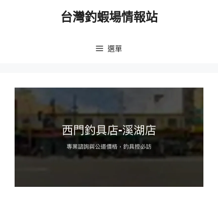
跳
台灣釣蝦場情報站
至
主
要
選單
內
容