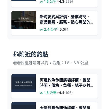
🚗 1.6 公里
⭐
4.3
(289)
新海友釣具評價、營業時間、
商品種類、服務 - 貼心專業的
在地釣具店
🚗 2.4 公里
⭐
5.0
(4)
🎣附近的釣點
看看附近哪邊可以釣 • 距離：1.6 - 6.8 公里
河邊釣魚休閒廣埸評價、營業
時間、價格、魚種 - 親子友善
休閒釣魚場
🚗 1.6 公里
⭐
4.4
(195)
大尾龍膽休閒池評價、營業時