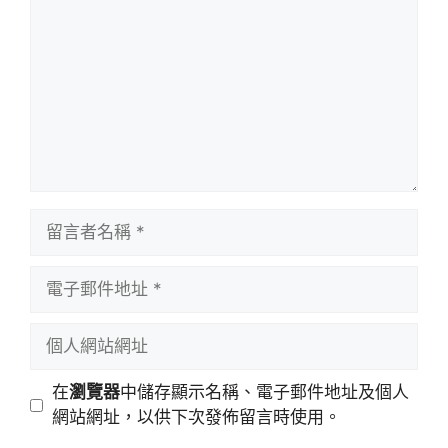
言
留
言
者
電
名
子
稱
郵
個
件
人
地
網
在
瀏覽器
中儲存顯示名稱、電子郵件地址及個人
址
站
網站網址，以供下次發佈留言時使用。
網