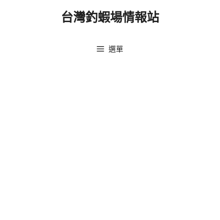
跳
台灣釣蝦場情報站
至
主
要
選單
內
容