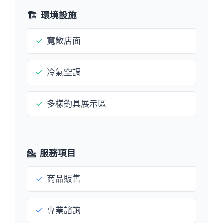
🏗️
環境設施
✓
寬敞店面
✓
冷氣空調
✓
多樣釣具展示區
💁
服務項目
✓
商品販售
✓
專業諮詢