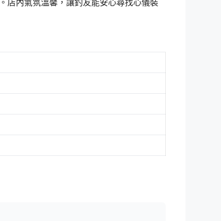
。店內氣氛溫馨，讓釣友能安心尋找心儀裝