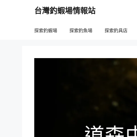
跳
台灣釣蝦場情報站
至
主
要
探索釣蝦場
探索釣魚場
探索釣具店
內
容