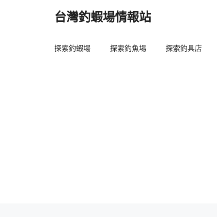
跳
台灣釣蝦場情報站
至
主
要
探索釣蝦場
探索釣魚場
探索釣具店
內
容