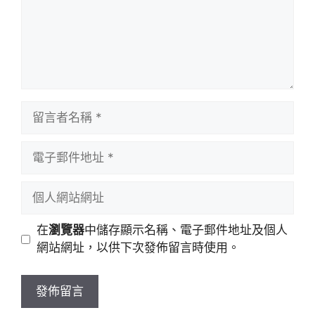
留
言
者
電
名
子
稱
郵
個
件
人
地
網
在
瀏覽器
中儲存顯示名稱、電子郵件地址及個人
址
站
網站網址，以供下次發佈留言時使用。
網
址