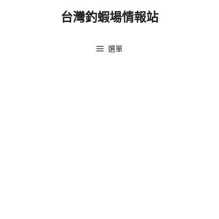
跳
台灣釣蝦場情報站
至
主
要
選單
內
容