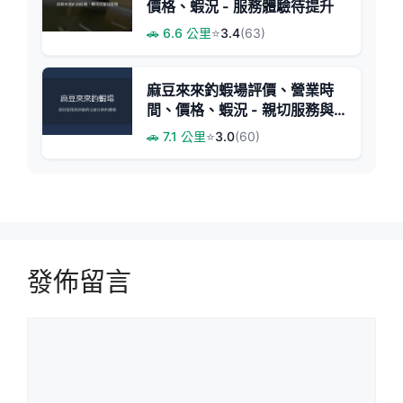
價格、蝦況 - 服務體驗待提升
🚗 6.6 公里
⭐
3.4
(63)
麻豆來來釣蝦場評價、營業時
間、價格、蝦況 - 親切服務與
挑戰釣況
🚗 7.1 公里
⭐
3.0
(60)
發佈留言
留
言