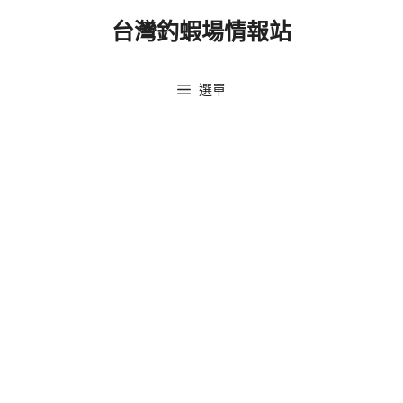
跳
台灣釣蝦場情報站
至
主
要
選單
內
容