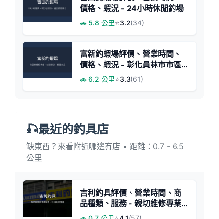
價格、蝦況 - 24小時休閒釣場
🚗 5.8 公里
⭐
3.2
(34)
富新釣蝦場評價、營業時間、
價格、蝦況 - 彰化員林市市區
釣蝦體驗
🚗 6.2 公里
⭐
3.3
(61)
🎣最近的釣具店
缺東西？來看附近哪邊有店 • 距離：0.7 - 6.5
公里
吉利釣具評價、營業時間、商
品種類、服務 - 親切維修專業
的在地釣具店
🚗 0.7 公里
⭐
4.1
(57)