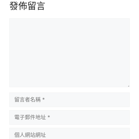
發佈留言
留
言
留
言
者
電
名
子
稱
郵
個
件
人