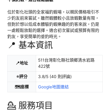
位於彰化社頭的全家福釣蝦場，以親民價格吸引不
少釣友前來嘗試。雖然蝦體較小且放蝦數量有限，
但對於想以低成本體驗釣蝦樂趣的釣客來說，仍是
一處輕鬆放鬆的選擇。適合初次嘗試或預算有限的
釣友，享受簡單的垂釣時光。
📍 基本資訊
511台灣彰化縣社頭鄉清水岩路
📍地址
422號
⭐評分
3.8/5 (40 則評論)
🗺️座標
Google地圖連結
💁 服務項目