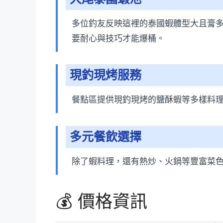
多位釣友反映這裡的泰國蝦體型大且膏
要耐心與技巧才能爆桶。
現釣現烤服務
餐點區提供現釣現烤的鹽酥蝦等多樣料
多元餐飲選擇
除了蝦料理，還有熱炒、火鍋等豐富菜
💰 價格資訊