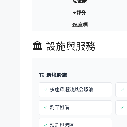
📞電話
⭐評分
🗺️座標
🏛️ 設施與服務
🏗️
環境設施
✓
多座母蝦池與公蝦池
✓
✓
釣竿租借
✓
✓
現釣現烤區