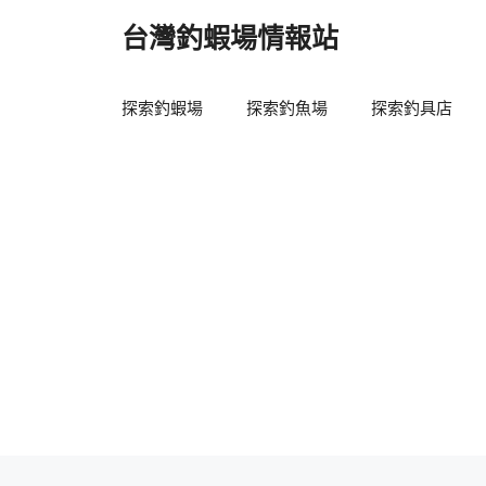
跳
台灣釣蝦場情報站
至
主
要
探索釣蝦場
探索釣魚場
探索釣具店
內
容