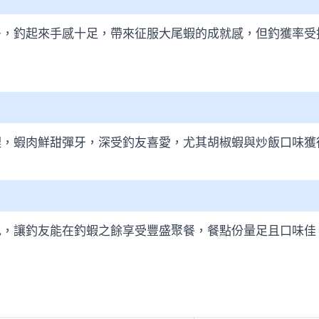
多，釣起來手感十足，帶來征服大尾蝦的成就感，但釣獲率受
理，蝦肉鮮甜彈牙，深受釣友喜愛，尤其胡椒蝦與炒飯口味獲
色，讓釣友能在釣蝦之餘享受豐盛聚餐，餐點份量足且口味佳