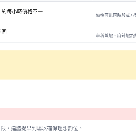
，約每小時價格不一
價格可能因時段或方
不同
蒜蓉蒸蝦、麻辣蝦為
有限，建議提早到場以確保理想釣位。