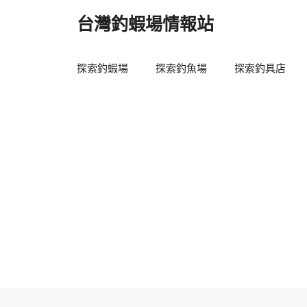
跳
台灣釣蝦場情報站
至
主
要
探索釣蝦場
探索釣魚場
探索釣具店
內
容