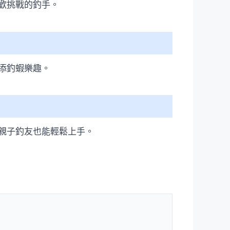
歡挑戰的釣手。
添釣蝦樂趣。
親子釣友也能輕鬆上手。