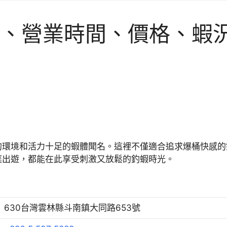
、營業時間、價格、蝦況 
的環境和活力十足的蝦體聞名。這裡不僅適合追求爆桶快感的
庭出遊，都能在此享受刺激又放鬆的釣蝦時光。
630台灣雲林縣斗南鎮大同路653號