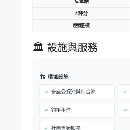
📞電話
⭐評分
🗺️座標
🏛️ 設施與服務
🏗️
環境設施
✓
多座公蝦池與綜合池
✓
✓
釣竿租借
✓
✓
社團賣蝦服務