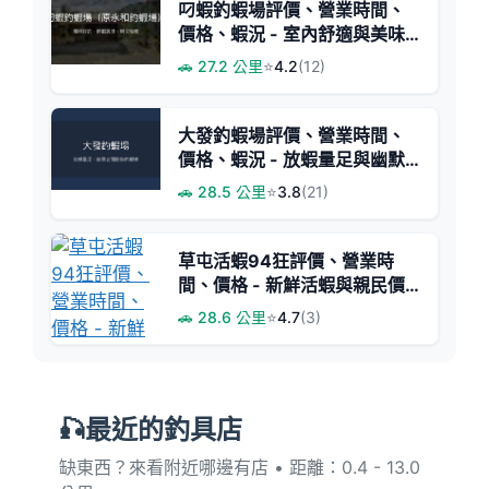
叼蝦釣蝦場評價、營業時間、
價格、蝦況 - 室內舒適與美味
代客料理
🚗 27.2 公里
⭐
4.2
(12)
大發釣蝦場評價、營業時間、
價格、蝦況 - 放蝦量足與幽默
老闆
🚗 28.5 公里
⭐
3.8
(21)
草屯活蝦94狂評價、營業時
間、價格 - 新鮮活蝦與親民價
格
🚗 28.6 公里
⭐
4.7
(3)
🎣最近的釣具店
缺東西？來看附近哪邊有店 • 距離：0.4 - 13.0