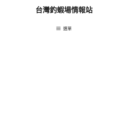
跳
台灣釣蝦場情報站
至
主
要
選單
內
容