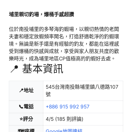
埔里親切釣場，爆桶手感超讚
位於南投埔里的多琴海釣蝦場，以親切熱情的老闆
夫妻和穩定放蝦頻率聞名，打造舒適乾淨的釣蝦環
境。無論是新手還是有經驗的釣友，都能在這裡感
受到爆桶的快感與成就，享受與家人朋友共度的歡
樂時光，成為埔里地區CP值極高的釣蝦好去處。
📍 基本資訊
545台灣南投縣埔里鎮八德路107
📍地址
號
📞電話
+886 915 992 957
⭐評分
4/5 (185 則評論)
🗺️座標
Google地圖連結