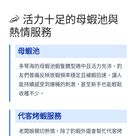
🦐 活力十足的母蝦池與
熱情服務
母蝦池
多琴海的母蝦池蝦隻體型適中且活力充沛，釣
友們普遍反映放蝦頻率穩定且補蝦迅速，讓人
能持續感受到爆桶的刺激，甚至新手也能輕鬆
收穫不少。
代客烤蝦服務
老闆娘親切熱情，除了釣蝦外還會幫忙代客烤