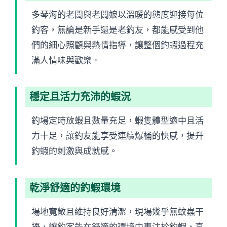
多琴海的老闆與老闆娘以溫暖的態度迎接每位
釣客，無論是新手還是老釣友，都能感受到他
們的細心照顧與熱情指導，讓整個釣蝦過程充
滿人情味與歡樂。
穩定且活力充沛的蝦況
釣場定時放蝦且數量充足，蝦隻體型適中且活
力十足，讓釣友能享受連續爆桶的快感，提升
釣蝦的刺激與成就感。
乾淨舒適的釣蝦環境
場地寬敞且維持良好清潔，現場幾乎無蚊蟲干
擾，讓釣客能在舒適的環境中專注於釣蝦，享