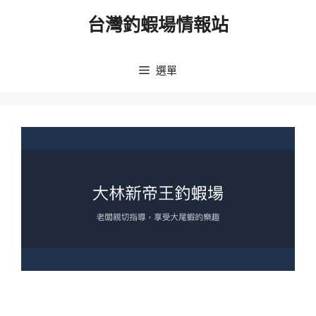
跳
台灣釣蝦場情報站
至
主
要
選單
內
容