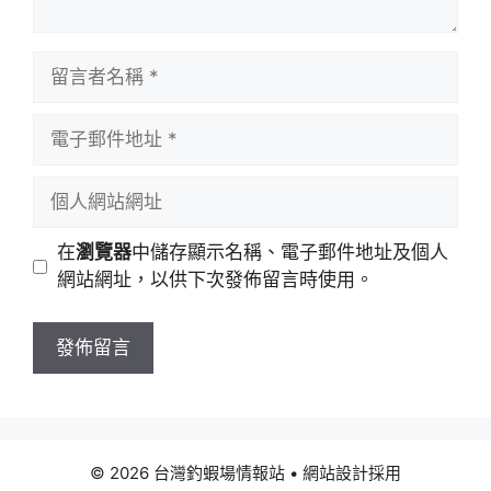
留
言
者
電
名
子
稱
郵
個
件
人
地
網
在
瀏覽器
中儲存顯示名稱、電子郵件地址及個人
址
站
網站網址，以供下次發佈留言時使用。
網
址
© 2026 台灣釣蝦場情報站
• 網站設計採用