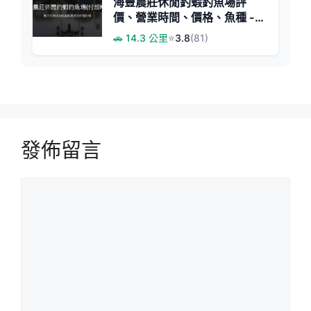
海豐農莊休閒釣蝦釣魚場評
價、營業時間、價格、魚種 -
親子休閒與釣蝦挑戰
🚗 14.3 公里
⭐
3.8
(81)
發佈留言
留
言