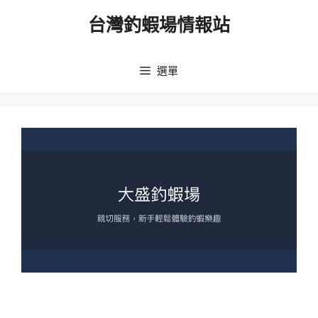
跳
台灣釣蝦場情報站
至
主
要
選單
內
容