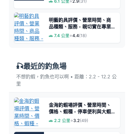
🚗 6.1 公里
⭐
2.9
(31)
明藝釣具評價、營業時間、商
品種類、服務 - 親切實在專業
諮詢
🚗 7.4 公里
⭐
4.4
(18)
🎣最近的釣魚場
不想釣蝦，釣魚也可以啊 • 距離：2.2 - 12.2 公
里
金海釣蝦場評價、營業時間、
價格、蝦種 - 停車便利與大蝦
體驗
🚗 2.2 公里
⭐
3.2
(49)