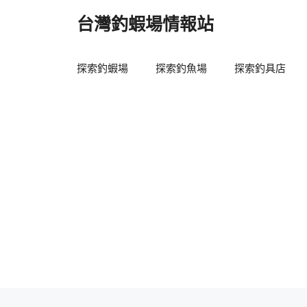
跳
台灣釣蝦場情報站
至
主
要
探索釣蝦場
探索釣魚場
探索釣具店
內
容