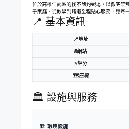
位於高雄仁武區的找不到釣蝦場，以徹底禁
子家庭，從教學到烤蝦全程貼心服務，讓每
📍 基本資訊
📍地址
🌐網站
⭐評分
🗺️座標
🏛️ 設施與服務
🏗️
環境設施