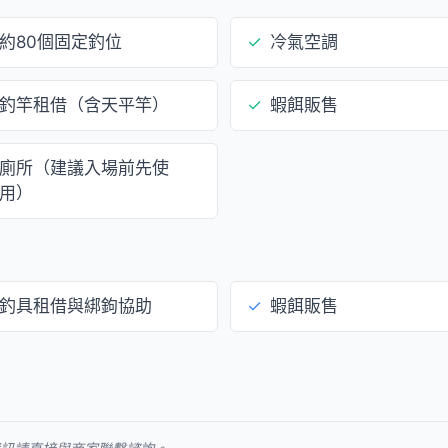
約80個固定釣位
✓
冷氣空調
釣竿租借（含天平竿）
✓
蝦餌販售
廁所（建議入場前先使
用）
釣具租借與綁鉤協助
✓
蝦餌販售