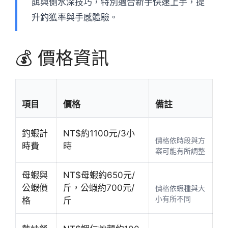
餌與側水深技巧，特別適合新手快速上手，提
升釣獲率與手感體驗。
💰 價格資訊
項目
價格
備註
釣蝦計
NT$約1100元/3小
價格依時段與方
時費
時
案可能有所調整
母蝦與
NT$母蝦約650元/
公蝦價
斤，公蝦約700元/
價格依蝦種與大
小有所不同
格
斤