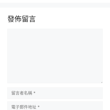
發佈留言
留
言
留
言
者
電
名