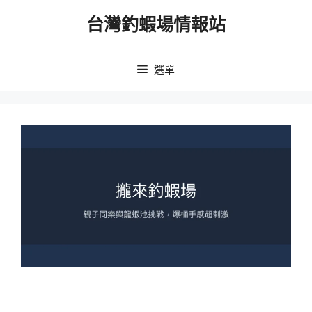
跳
台灣釣蝦場情報站
至
主
要
選單
內
容