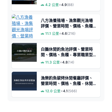
與大型石斑體驗
🚗 4.2 公里
⭐
4.9
(88)
八方漁養殖場、漁集觀光漁場
評價、營業時間、價格、魚種 -
親子友善海水釣魚體驗
🚗 11.1 公里
⭐
4.6
(216)
白鵝休閒釣魚池評價、營業時
間、價格、魚種 - 專業職業型
釣場
🚗 11.3 公里
⭐
4.8
(14)
漁樂釣魚碳烤休閒餐廳評價、
營業時間、價格、魚種 - 休閒
釣魚與美味烤魚體驗
🚗 12.0 公里
⭐
4.1
(566)