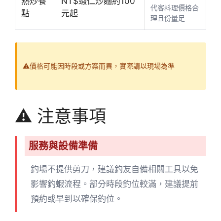
熱炒餐
NT$蝦仁炒麵約100
代客料理價格合
點
元起
理且份量足
⚠️價格可能因時段或方案而異，實際請以現場為準
⚠️ 注意事項
服務與設備準備
釣場不提供剪刀，建議釣友自備相關工具以免
影響釣蝦流程。部分時段釣位較滿，建議提前
預約或早到以確保釣位。