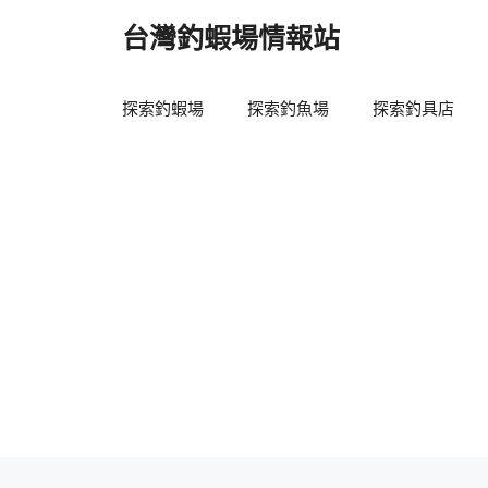
跳
台灣釣蝦場情報站
至
主
要
探索釣蝦場
探索釣魚場
探索釣具店
內
容