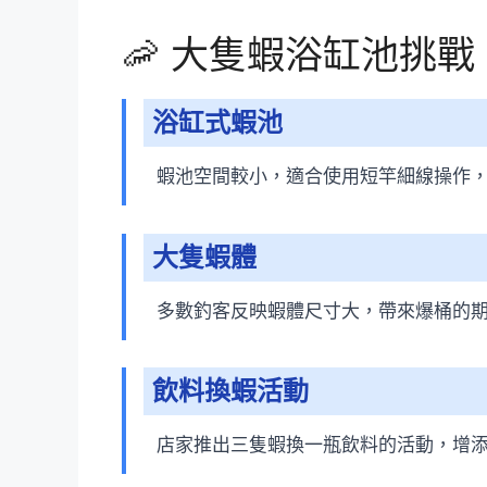
🦐 大隻蝦浴缸池挑戰
浴缸式蝦池
蝦池空間較小，適合使用短竿細線操作
大隻蝦體
多數釣客反映蝦體尺寸大，帶來爆桶的
飲料換蝦活動
店家推出三隻蝦換一瓶飲料的活動，增