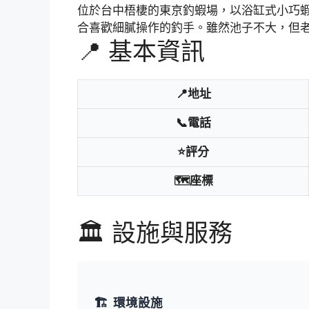
位於台中梧棲的東京釣蝦場，以浴缸式小巧
合喜歡細膩操作的釣手。雖然池子不大，但
📍 基本資訊
📍地址
📞電話
⭐評分
🗺️座標
🏛️ 設施與服務
🏗️
環境設施