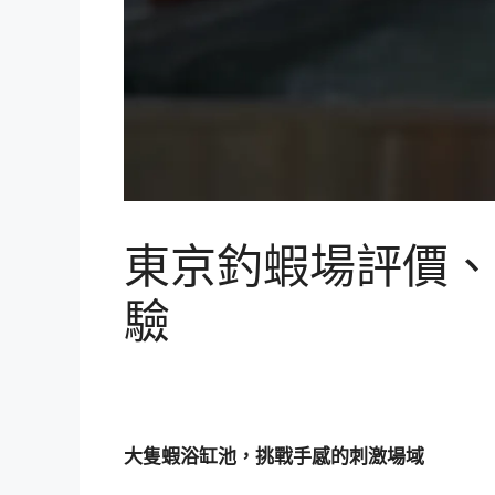
東京釣蝦場評價、
驗
大隻蝦浴缸池，挑戰手感的刺激場域