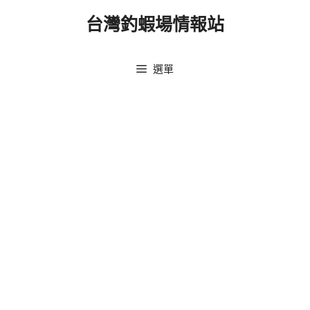
跳
台灣釣蝦場情報站
至
主
要
選單
內
容