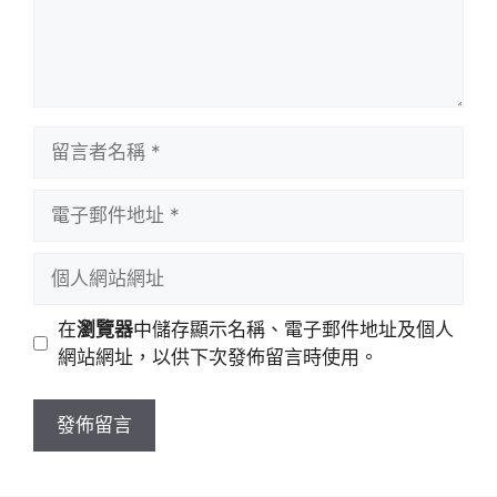
留
言
者
電
名
子
稱
郵
個
件
人
地
網
在
瀏覽器
中儲存顯示名稱、電子郵件地址及個人
址
站
網站網址，以供下次發佈留言時使用。
網
址