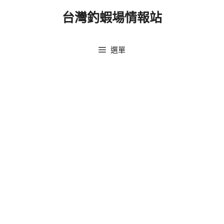
跳
台灣釣蝦場情報站
至
主
要
選單
內
容