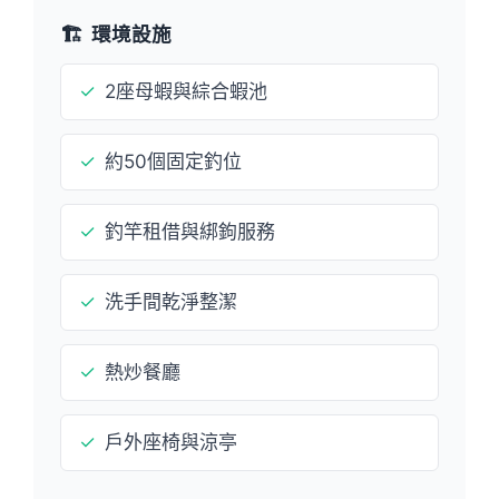
🏗️
環境設施
✓
2座母蝦與綜合蝦池
✓
約50個固定釣位
✓
釣竿租借與綁鉤服務
✓
洗手間乾淨整潔
✓
熱炒餐廳
✓
戶外座椅與涼亭