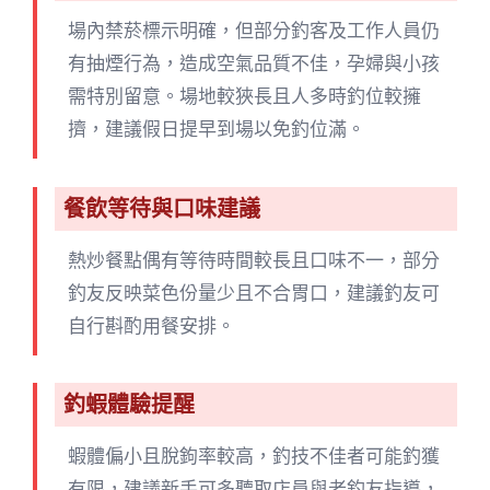
場內禁菸標示明確，但部分釣客及工作人員仍
有抽煙行為，造成空氣品質不佳，孕婦與小孩
需特別留意。場地較狹長且人多時釣位較擁
擠，建議假日提早到場以免釣位滿。
餐飲等待與口味建議
熱炒餐點偶有等待時間較長且口味不一，部分
釣友反映菜色份量少且不合胃口，建議釣友可
自行斟酌用餐安排。
釣蝦體驗提醒
蝦體偏小且脫鉤率較高，釣技不佳者可能釣獲
有限，建議新手可多聽取店員與老釣友指導，