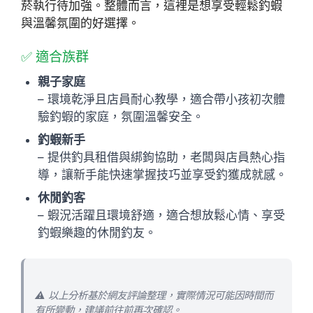
菸執行待加強。整體而言，這裡是想享受輕鬆釣蝦
與溫馨氛圍的好選擇。
✅ 適合族群
親子家庭
– 環境乾淨且店員耐心教學，適合帶小孩初次體
驗釣蝦的家庭，氛圍溫馨安全。
釣蝦新手
– 提供釣具租借與綁鉤協助，老闆與店員熱心指
導，讓新手能快速掌握技巧並享受釣獲成就感。
休閒釣客
– 蝦況活躍且環境舒適，適合想放鬆心情、享受
釣蝦樂趣的休閒釣友。
⚠️ 以上分析基於網友評論整理，實際情況可能因時間而
有所變動，建議前往前再次確認。