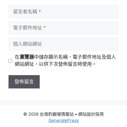
留
言
者
電
名
子
稱
郵
個
件
人
地
網
在
瀏覽器
中儲存顯示名稱、電子郵件地址及個人
址
站
網站網址，以供下次發佈留言時使用。
網
址
© 2026 台灣釣蝦場情報站
• 網站設計採用
GeneratePress