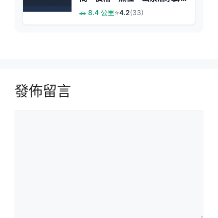
魚綜合池
🚗 8.4 公里
⭐
4.2
(33)
發佈留言
留
言