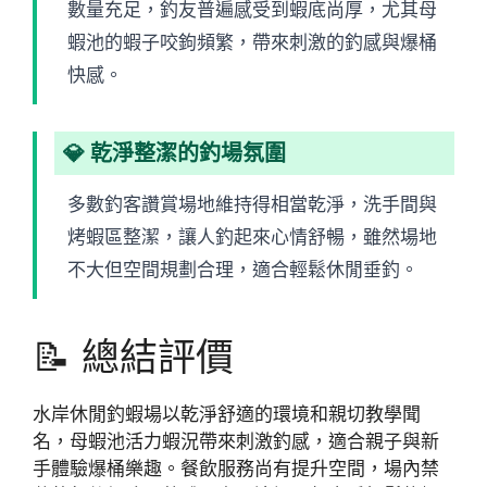
數量充足，釣友普遍感受到蝦底尚厚，尤其母
蝦池的蝦子咬鉤頻繁，帶來刺激的釣感與爆桶
快感。
💎 乾淨整潔的釣場氛圍
多數釣客讚賞場地維持得相當乾淨，洗手間與
烤蝦區整潔，讓人釣起來心情舒暢，雖然場地
不大但空間規劃合理，適合輕鬆休閒垂釣。
📝 總結評價
水岸休閒釣蝦場以乾淨舒適的環境和親切教學聞
名，母蝦池活力蝦況帶來刺激釣感，適合親子與新
手體驗爆桶樂趣。餐飲服務尚有提升空間，場內禁