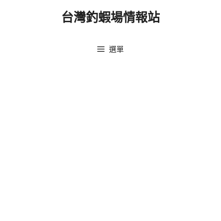
跳
台灣釣蝦場情報站
至
主
要
選單
內
容