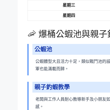
星期三
星期四
🦐 爆桶公蝦池與親
公蝦池
公蝦體型大且活力十足，類似戰鬥池的
軍也能滿載而歸。
親子釣蝦教學
老闆與工作人員耐心教導新手及小朋友
感。