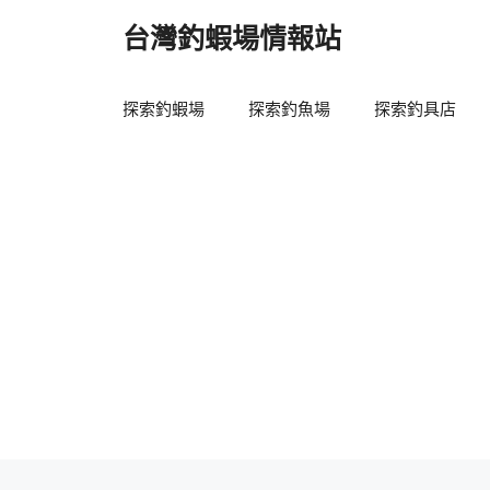
跳
台灣釣蝦場情報站
至
主
要
探索釣蝦場
探索釣魚場
探索釣具店
內
容