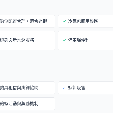
釣位配置合理，適合巡蝦
✓
冷氣包廂用餐區
綁鉤與量水深服務
✓
停車場便利
釣具租借與綁鉤協助
✓
蝦餌販售
釣蝦活動與獎勵機制