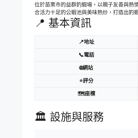
位於苗栗市的益群釣蝦場，以親子友善與熱
合活力十足的公蝦池與美味熱炒，打造出釣
📍 基本資訊
📍地址
📞電話
🌐網站
⭐評分
🗺️座標
🏛️ 設施與服務