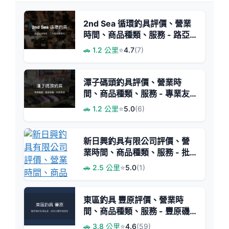
2nd Sea 循環釣具評價、營業
時間、商品種類、服務 - 路亞
專業二手釣具店
🚗 1.2 公里
⭐
4.7
(7)
潭子碼頭釣具評價、營業時
間、商品種類、服務 - 專業友
善的釣具交流聖地
🚗 1.2 公里
⭐
5.0
(6)
新日興釣具有限公司評價、營
業時間、商品種類、服務 - 批
發價格與豐富釣具選擇
🚗 2.5 公里
⭐
5.0
(1)
東區釣具 豐原評價、營業時
間、商品種類、服務 - 豐原磯
釣專賣與親切老闆
🚗 3.8 公里
⭐
4.6
(59)