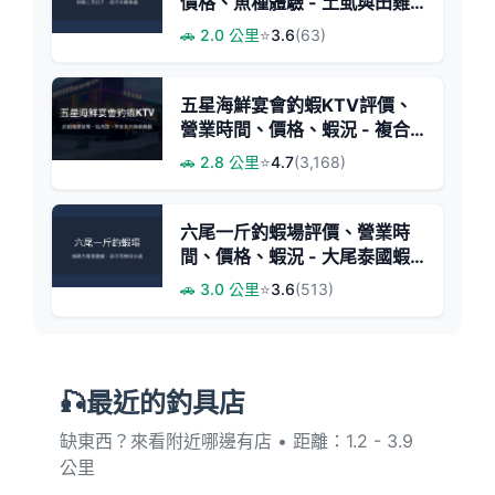
價格、魚種體驗 - 土虱與田雞
釣趣
🚗 2.0 公里
⭐
3.6
(63)
五星海鮮宴會釣蝦KTV評價、
營業時間、價格、蝦況 - 複合
式釣蝦聚餐娛樂場
🚗 2.8 公里
⭐
4.7
(3,168)
六尾一斤釣蝦場評價、營業時
間、價格、蝦況 - 大尾泰國蝦
與親子體驗
🚗 3.0 公里
⭐
3.6
(513)
🎣最近的釣具店
缺東西？來看附近哪邊有店 • 距離：1.2 - 3.9
公里