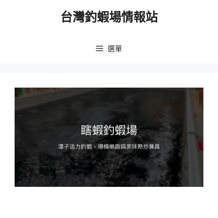
跳
台灣釣蝦場情報站
至
主
要
選單
內
容