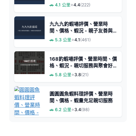
活力蝦體
🚗 4.1 公里
⭐
4.4
(222)
九九九釣蝦場評價、營業時
間、價格、蝦況 - 親子友善與
美味料理
🚗 5.3 公里
⭐
4.1
(461)
168釣蝦場評價、營業時間、價
格、蝦況 - 親切服務與聚會好
去處
🚗 5.8 公里
⭐
3.8
(21)
圓圓圓魚蝦料理評價、營業時
間、價格 - 蝦量充足親切服務
🚗 6.2 公里
⭐
3.4
(98)