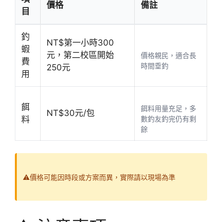
價格
備註
目
釣
NT$第一小時300
蝦
元，第二校區開始
價格親民，適合長
費
時間垂釣
250元
用
餌
餌料用量充足，多
NT$30元/包
料
數釣友釣完仍有剩
餘
⚠️價格可能因時段或方案而異，實際請以現場為準