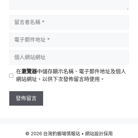
留
言
者
電
名
子
稱
郵
個
件
人
地
網
在
瀏覽器
中儲存顯示名稱、電子郵件地址及個人
址
站
網站網址，以供下次發佈留言時使用。
網
址
© 2026 台灣釣蝦場情報站
• 網站設計採用