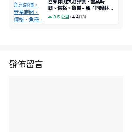
西螺休閒魚池評價、營業時
間、價格、魚種 - 親子同樂休
閒釣魚好去處
🚗 9.5 公里
⭐
4.4
(13)
發佈留言
留
言