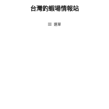
跳
台灣釣蝦場情報站
至
主
要
選單
內
容