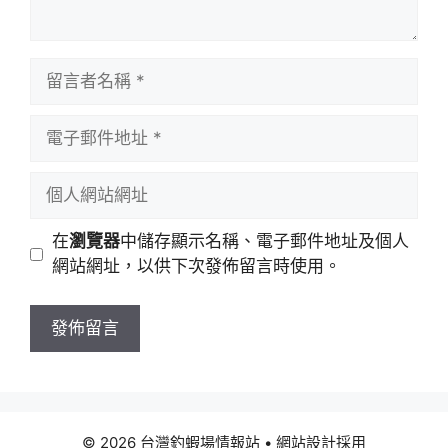
留
言
者
電
名
子
稱
郵
個
件
人
地
網
在
瀏覽器
中儲存顯示名稱、電子郵件地址及個人
址
站
網站網址，以供下次發佈留言時使用。
網
址
© 2026 台灣釣蝦場情報站
• 網站設計採用