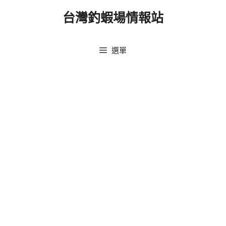
跳
台灣釣蝦場情報站
至
主
要
選單
內
容