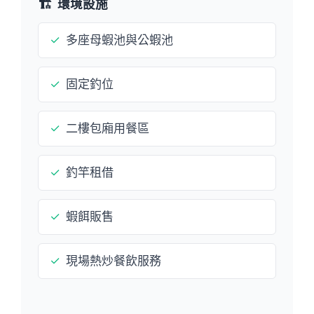
🏗️
環境設施
✓
多座母蝦池與公蝦池
✓
固定釣位
✓
二樓包廂用餐區
✓
釣竿租借
✓
蝦餌販售
✓
現場熱炒餐飲服務